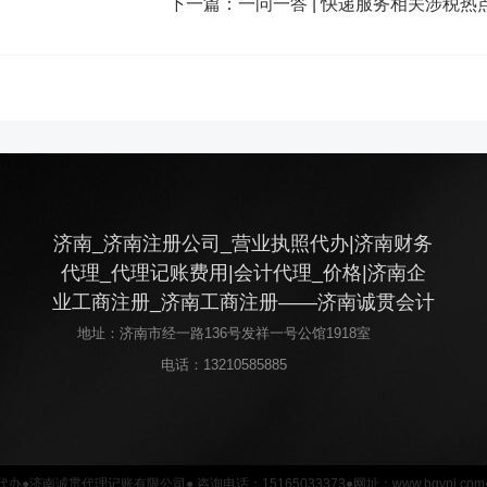
下一篇：
一问一答 | 快递服务相关涉税热
济南_济南注册公司_营业执照代办|济南财务
代理_代理记账费用|会计代理_价格|济南企
业工商注册_济南工商注册——济南诚贯会计
地址：济南市经一路136号发祥一号公馆1918室
电话：
13210585885
●济南诚贯代理记账有限公司● 咨询电话：15165033373●网址：www.bgypj.c